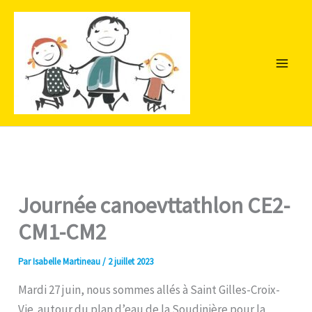
Aller
au
contenu
Journée canoevttathlon CE2-
CM1-CM2
Par
Isabelle Martineau
/
2 juillet 2023
Mardi 27 juin, nous sommes allés à Saint Gilles-Croix-
Vie autour du plan d’eau de la Soudinière pour la