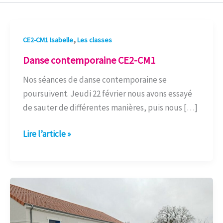
Danse
,
CE2-CM1 Isabelle
Les classes
contemporaine
Danse contemporaine CE2-CM1
CE2-
Nos séances de danse contemporaine se
CM1
poursuivent. Jeudi 22 février nous avons essayé
de sauter de différentes manières, puis nous […]
Lire l’article »
Prévention
routière
CM1