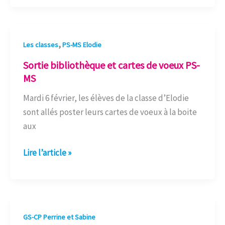
Sortie
,
Les classes
PS-MS Elodie
bibliothèque
Sortie bibliothèque et cartes de voeux PS-
et
MS
cartes
Mardi 6 février, les élèves de la classe d’Elodie
de
sont allés poster leurs cartes de voeux à la boite
voeux
aux
PS-
MS
Lire l’article »
Cartes
GS-CP Perrine et Sabine