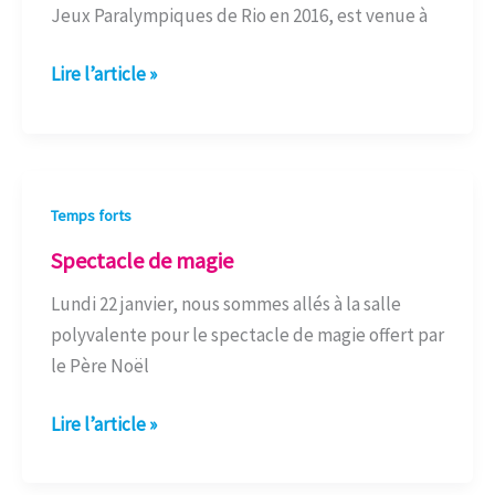
Jeux Paralympiques de Rio en 2016, est venue à
du
coeur
Lire l’article »
UGSEL
Spectacle
Temps forts
de
Spectacle de magie
magie
Lundi 22 janvier, nous sommes allés à la salle
polyvalente pour le spectacle de magie offert par
le Père Noël
Lire l’article »