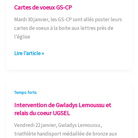
de
Cartes de voeux GS-CP
voeux
Mardi 30 janvier, les GS-CP sont allés poster leurs
GS-
cartes de voeux à la boite aux lettres près de
CP
l’église
Lire l’article »
Intervention
Temps forts
de
Intervention de Gwladys Lemoussu et
Gwladys
relais du coeur UGSEL
Lemoussu
Vendredi 22 janvier, Gwladys Lemoussu,
et
triathlète handisport médaillée de bronze aux
relais