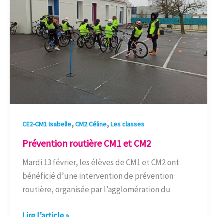
et
CM2
,
,
CE2-CM1 Isabelle
CM2 Céline
Les classes
Prévention routière CM1 et CM2
Mardi 13 février, les élèves de CM1 et CM2 ont
bénéficié d’une intervention de prévention
routière, organisée par l’agglomération du
Lire l’article »