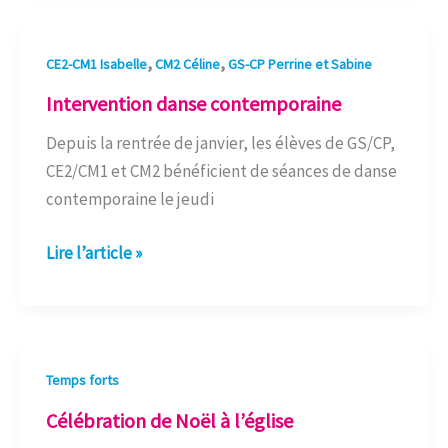
Intervention
,
,
CE2-CM1 Isabelle
CM2 Céline
GS-CP Perrine et Sabine
danse
Intervention danse contemporaine
contemporaine
Depuis la rentrée de janvier, les élèves de GS/CP,
CE2/CM1 et CM2 bénéficient de séances de danse
contemporaine le jeudi
Lire l’article »
Célébration
Temps forts
de
Célébration de Noël à l’église
Noël