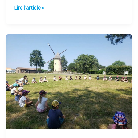
Lire l’article »
Défi
lecture
CE1-
CE2