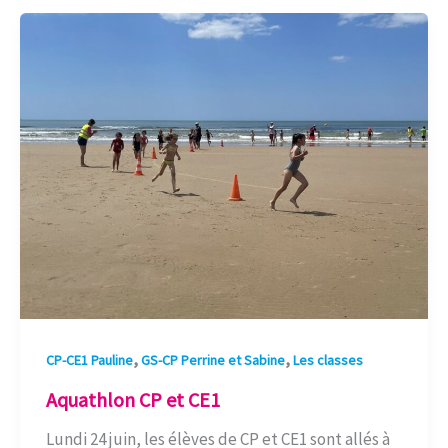
Aquathlon
CP
et
CE1
,
,
CP-CE1 Pauline
GS-CP Perrine et Sabine
Les classes
Aquathlon CP et CE1
Lundi 24 juin, les élèves de CP et CE1 sont allés à