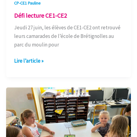
CP-CE1 Pauline
Défi lecture CE1-CE2
Jeudi 27 juin, les élèves de CE1-CE2 ont retrouvé
leurs camarades de l’école de Brétignolles au
parc du moulin pour
Lire l’article »
Jeux
de
société
GS
et
CE2