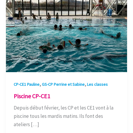
CE1
,
,
CP-CE1 Pauline
GS-CP Perrine et Sabine
Les classes
Piscine CP-CE1
Depuis début février, les CP et les CE1 vont à la
piscine tous les mardis matins. Ils font des
ateliers […]