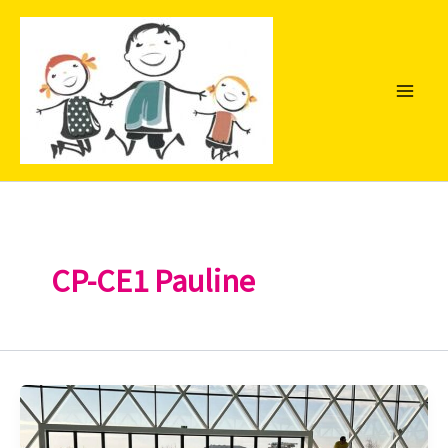
Aller
au
contenu
CP-CE1 Pauline
Piscine
CP-