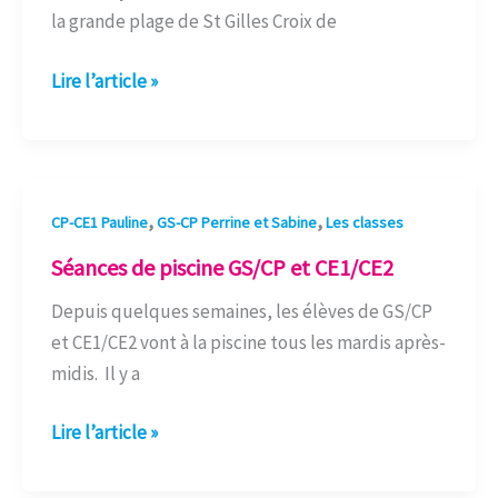
la grande plage de St Gilles Croix de
Lire l’article »
Séances
,
,
CP-CE1 Pauline
GS-CP Perrine et Sabine
Les classes
de
Séances de piscine GS/CP et CE1/CE2
piscine
Depuis quelques semaines, les élèves de GS/CP
GS/CP
et CE1/CE2 vont à la piscine tous les mardis après-
et
midis. Il y a
CE1/CE2
Lire l’article »