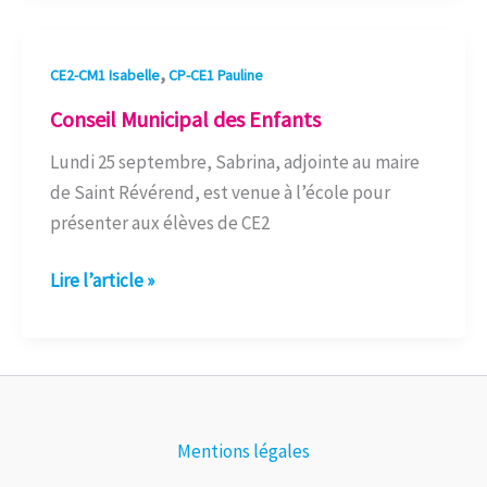
Conseil
,
CE2-CM1 Isabelle
CP-CE1 Pauline
Municipal
Conseil Municipal des Enfants
des
Lundi 25 septembre, Sabrina, adjointe au maire
Enfants
de Saint Révérend, est venue à l’école pour
présenter aux élèves de CE2
Lire l’article »
Mentions légales